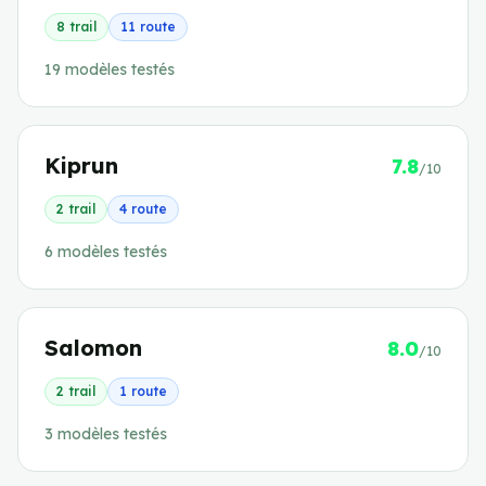
8
trail
11
route
19
modèle
s
testé
s
Kiprun
7.8
/10
2
trail
4
route
6
modèle
s
testé
s
Salomon
8.0
/10
2
trail
1
route
3
modèle
s
testé
s