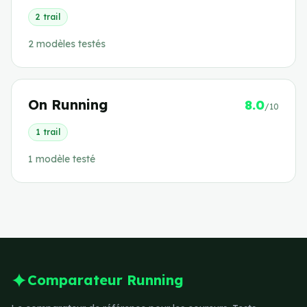
2
trail
2
modèle
s
testé
s
On Running
8.0
/10
1
trail
1
modèle
testé
Comparateur Running