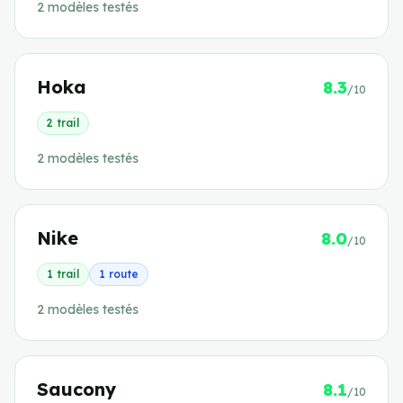
2
modèle
s
testé
s
Hoka
8.3
/10
2
trail
2
modèle
s
testé
s
Nike
8.0
/10
1
trail
1
route
2
modèle
s
testé
s
Saucony
8.1
/10