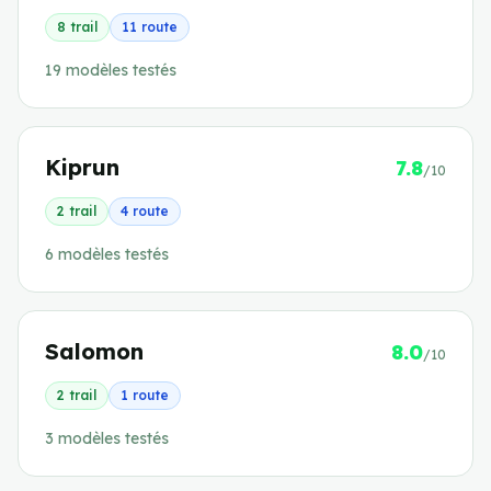
8
trail
11
route
19
modèle
s
testé
s
Kiprun
7.8
/10
2
trail
4
route
6
modèle
s
testé
s
Salomon
8.0
/10
2
trail
1
route
3
modèle
s
testé
s