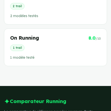
2
trail
2
modèle
s
testé
s
On Running
8.0
/10
1
trail
1
modèle
testé
Comparateur Running