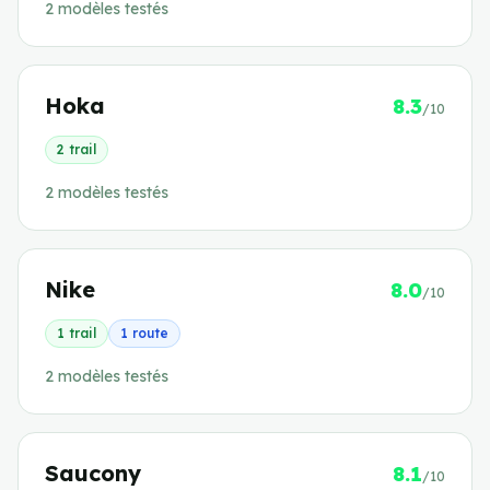
2
modèle
s
testé
s
Hoka
8.3
/10
2
trail
2
modèle
s
testé
s
Nike
8.0
/10
1
trail
1
route
2
modèle
s
testé
s
Saucony
8.1
/10